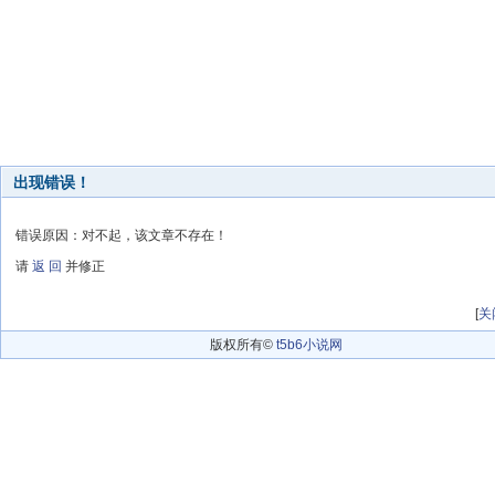
出现错误！
错误原因：对不起，该文章不存在！
请
返 回
并修正
[
关
版权所有©
t5b6小说网