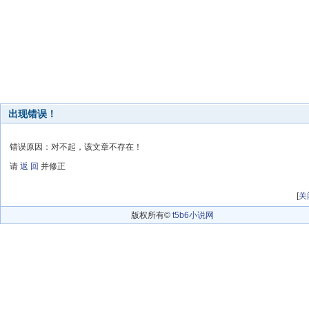
出现错误！
错误原因：对不起，该文章不存在！
请
返 回
并修正
[
关
版权所有©
t5b6小说网