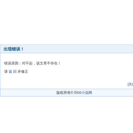
出现错误！
错误原因：对不起，该文章不存在！
请
返 回
并修正
[
关
版权所有©
t5b6小说网