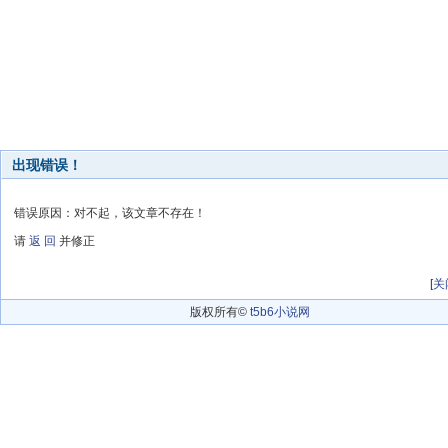
出现错误！
错误原因：对不起，该文章不存在！
请
返 回
并修正
[
关
版权所有©
t5b6小说网