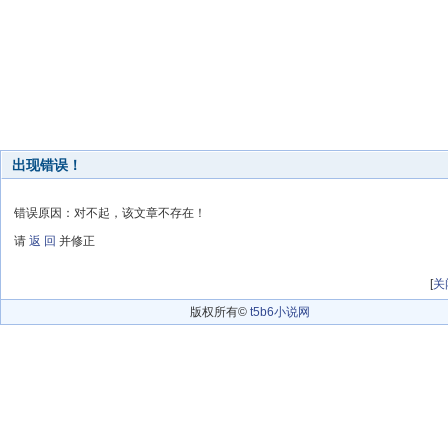
出现错误！
错误原因：对不起，该文章不存在！
请
返 回
并修正
[
关
版权所有©
t5b6小说网