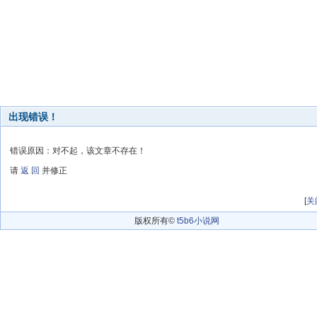
出现错误！
错误原因：对不起，该文章不存在！
请
返 回
并修正
[
关
版权所有©
t5b6小说网