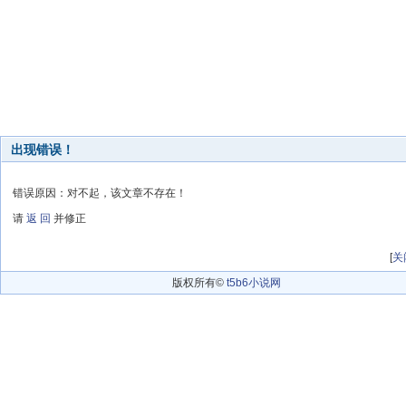
出现错误！
错误原因：对不起，该文章不存在！
请
返 回
并修正
[
关
版权所有©
t5b6小说网