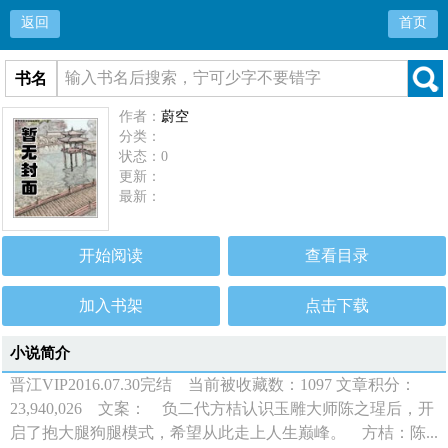
返回
首页
书名
作者：
蔚空
分类：
状态：0
更新：
最新：
开始阅读
查看目录
加入书架
点击下载
小说简介
晋江VIP2016.07.30完结 当前被收藏数：1097 文章积分：
23,940,026 文案： 负二代方桔认识玉雕大师陈之瑆后，开
启了抱大腿狗腿模式，希望从此走上人生巅峰。 方桔：陈...